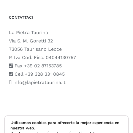
CONTATTACI
La Pietra Taurina
Via S. M. Goretti 32
73056 Taurisano Lecce
P. Iva Cod. Fisc. 04044130757
Fax +39 02 87153785
Cell +39 328 331 0845
info@lapietrataurina.it
© Copyright 1999 -
2026 |
La Pietra Taurina
| All Rights Reserved |
Utilizamos cookies para ofrecerte la mejor experiencia en
nuestra web.