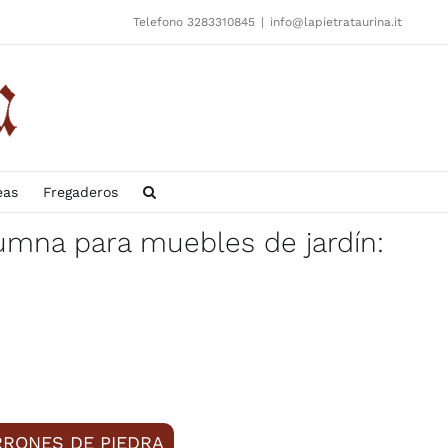
Telefono 3283310845
|
info@lapietrataurina.it
eas
Fregaderos
lumna para muebles de jardín:
RRONES DE PIEDRA