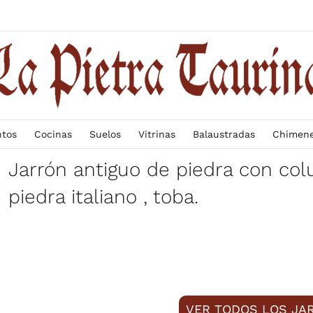
ntos
Cocinas
Suelos
Vitrinas
Balaustradas
Chimen
Jarrón antiguo de piedra con co
piedra italiano , toba.
VER TODOS LOS JA