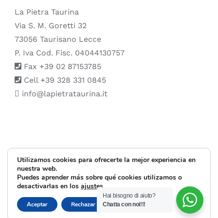
La Pietra Taurina
Via S. M. Goretti 32
73056 Taurisano Lecce
P. Iva Cod. Fisc. 04044130757
Fax +39 02 87153785
Cell +39 328 331 0845
info@lapietrataurina.it
© Copyright 1999 -
2026 |
La Pietra Taurina
| All Rights Reserved |
Utilizamos cookies para ofrecerte la mejor experiencia en
nuestra web.
Puedes aprender más sobre qué cookies utilizamos o
Instagram
Facebook
X
Pinterest
desactivarlas en los
ajustes
.
Hai bisogno di aiuto?
Cerrar el banner d
Aceptar
Rechazar
Ajustes
Chatta con noi!!!