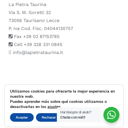
La Pietra Taurina
Via S. M. Goretti 32
73056 Taurisano Lecce
P. Iva Cod. Fisc. 04044130757
Fax +39 02 87153785
Cell +39 328 331 0845
info@lapietrataurina.it
© Copyright 1999 -
2026 |
La Pietra Taurina
| All Rights Reserved |
Utilizamos cookies para ofrecerte la mejor experiencia en
nuestra web.
Puedes aprender más sobre qué cookies utilizamos o
Instagram
Facebook
X
Pinterest
desactivarlas en los
ajustes
.
Hai bisogno di aiuto?
Cerrar el banner d
Aceptar
Rechazar
Ajustes
Chatta con noi!!!