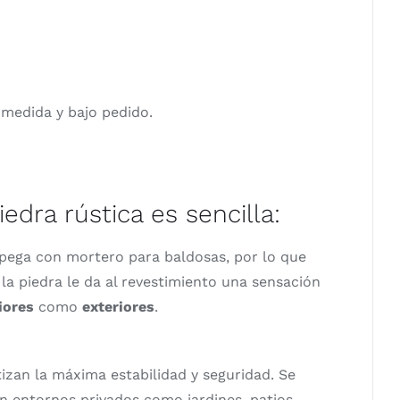
 medida y bajo pedido.
dra rústica es sencilla:
e pega con mortero para baldosas, por lo que
a piedra le da al revestimiento una sensación
iores
como
exteriores
.
izan la máxima estabilidad y seguridad. Se
n entornos privados como jardines, patios,