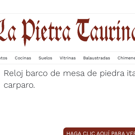
ntos
Cocinas
Suelos
Vitrinas
Balaustradas
Chimen
Reloj barco de mesa de piedra ital
carparo.
HAGA CLIC AQUÍ PARA V