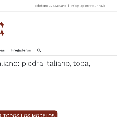
Telefono 3283310845
|
info@lapietrataurina.it
eas
Fregaderos
iano: piedra italiano, toba,
ER TODOS LOS MODELOS