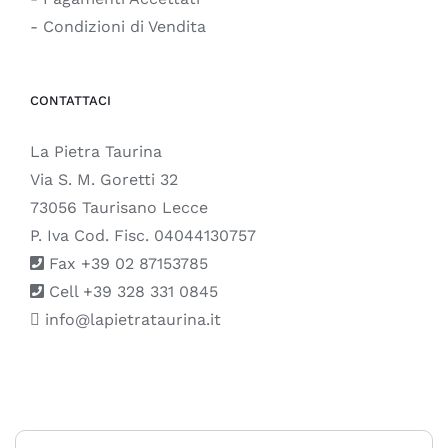
- Condizioni di Vendita
CONTATTACI
La Pietra Taurina
Via S. M. Goretti 32
73056 Taurisano Lecce
P. Iva Cod. Fisc. 04044130757
Fax +39 02 87153785
Cell +39 328 331 0845
info@lapietrataurina.it
© Copyright 1999 -
2026 |
La Pietra Taurina
| All Rights Reserved |